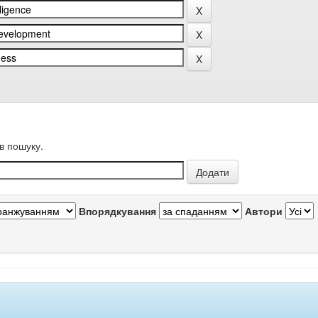
в пошуку.
Впорядкування
Автори