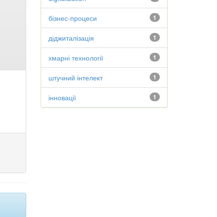
бізнес-процеси
1
діджиталізація
1
хмарні технології
1
штучний інтелект
1
інновації
1