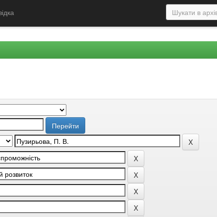
відка