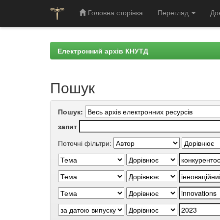
Головна сторінка
Перегляд
До
Skip
navigation
Електронний архів КНУТД
Пошук
Пошук:
запит
Поточні фільтри: