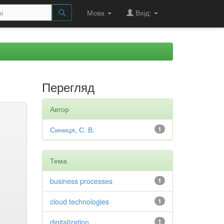
Мова
Вхід:
Перегляд
Автор
Синиця, С. В.
1
Тема
business processes
1
cloud technologies
1
digitalization
1