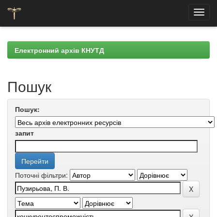
Skip
navigation
Електронний архів КНУТД
Пошук
Пошук:
запит
Поточні фільтри: