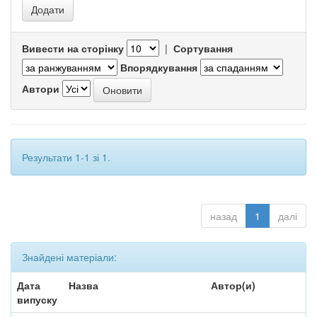
Вивести на сторінку
|
Сортування
Впорядкування
Автори
Результати 1-1 зі 1.
назад
1
далі
Знайдені матеріали:
Дата
Назва
Автор(и)
випуску