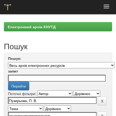
Skip
navigation
Електронний архів КНУТД
Пошук
Пошук:
запит
Поточні фільтри: