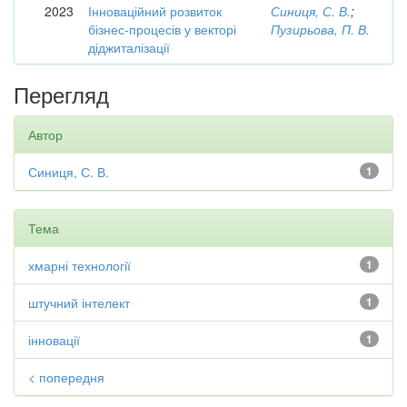
2023
Інноваційний розвиток
Синиця, С. В.
;
бізнес-процесів у векторі
Пузирьова, П. В.
діджиталізації
Перегляд
Автор
Синиця, С. В.
1
Тема
хмарні технології
1
штучний інтелект
1
інновації
1
< попередня