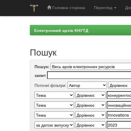
Головна сторінка
Перегляд
До
Skip
navigation
Електронний архів КНУТД
Пошук
Пошук:
запит
Поточні фільтри: