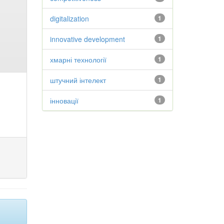
digitalization
1
innovative development
1
хмарні технології
1
штучний інтелект
1
інновації
1