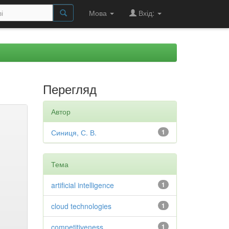
Мова
Вхід:
Перегляд
Автор
Синиця, С. В.
1
Тема
artificial intelligence
1
cloud technologies
1
competitiveness
1