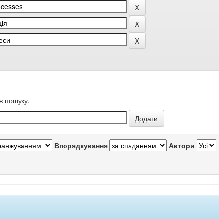
в пошуку.
Впорядкування
Автори