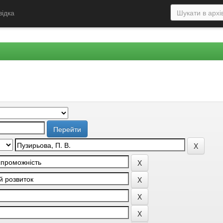
відка