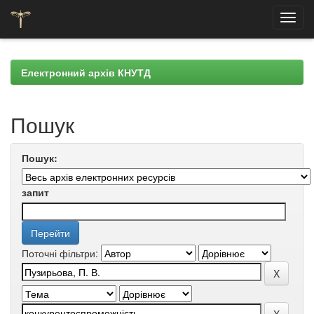
Skip
navigation
Електронний архів КНУТД
Пошук
Пошук:
запит
Поточні фільтри: