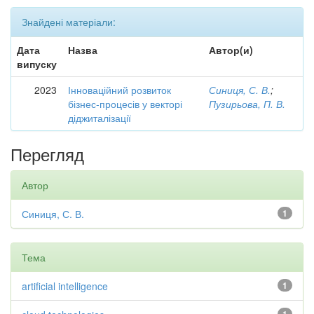
Знайдені матеріали:
Дата
Назва
Автор(и)
випуску
2023
Інноваційний розвиток
Синиця, С. В.
;
бізнес-процесів у векторі
Пузирьова, П. В.
діджиталізації
Перегляд
Автор
Синиця, С. В.
1
Тема
artificial intelligence
1