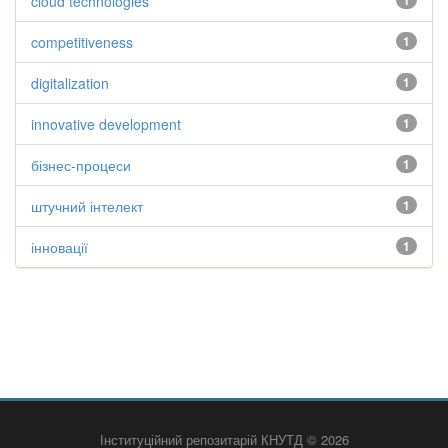
cloud technologies
1
competitiveness
1
digitalization
1
innovative development
1
бізнес-процеси
1
штучний інтелект
1
інновації
1
Інституційний репозитарій КНУТД © 2026