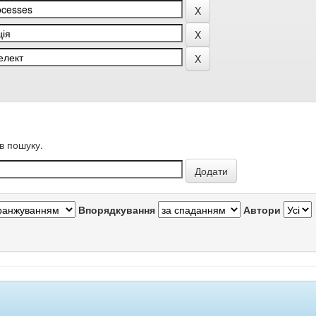
в пошуку.
Впорядкування
Автори