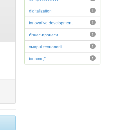
digitalization
1
innovative development
1
бізнес-процеси
1
хмарні технології
1
інновації
1