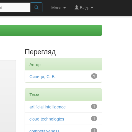
Мова
Вхід:
Перегляд
Автор
Синиця, С. В.
1
Тема
artificial intelligence
1
cloud technologies
1
competitiveness
1