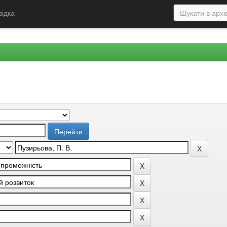
відка