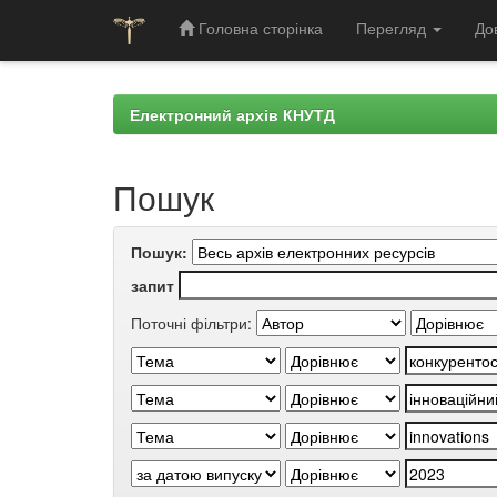
Головна сторінка
Перегляд
До
Skip
navigation
Електронний архів КНУТД
Пошук
Пошук:
запит
Поточні фільтри: