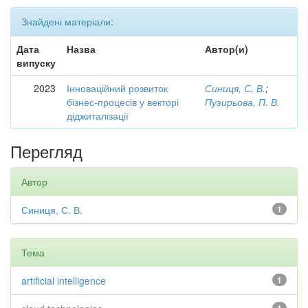
Знайдені матеріали:
Дата
Назва
Автор(и)
випуску
2023
Інноваційний розвиток
Синиця, С. В.
;
бізнес-процесів у векторі
Пузирьова, П. В.
діджиталізації
Перегляд
Автор
Синиця, С. В.
1
Тема
artificial intelligence
1