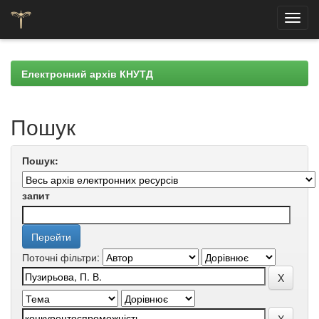
Skip
navigation
Електронний архів КНУТД
Пошук
Пошук:
запит
Поточні фільтри: