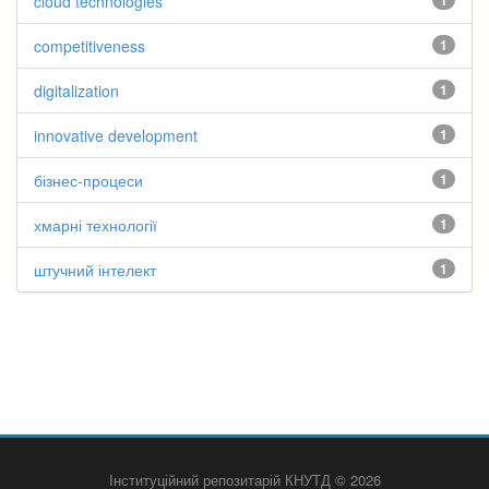
cloud technologies
1
competitiveness
1
digitalization
1
innovative development
1
бізнес-процеси
1
хмарні технології
1
штучний інтелект
1
Інституційний репозитарій КНУТД © 2026