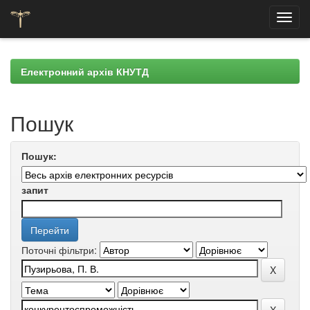
Skip
navigation
Електронний архів КНУТД
Пошук
Пошук:
запит
Поточні фільтри: