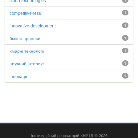
cloud technologies
1
competitiveness
1
innovative development
1
бізнес-процеси
1
хмарні технології
1
штучний інтелект
1
інновації
1
Інституційний репозитарій КНУТД © 2026