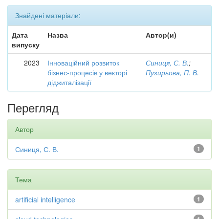
Знайдені матеріали:
Дата
Назва
Автор(и)
випуску
2023
Інноваційний розвиток
Синиця, С. В.
;
бізнес-процесів у векторі
Пузирьова, П. В.
діджиталізації
Перегляд
Автор
Синиця, С. В.
1
Тема
artificial intelligence
1