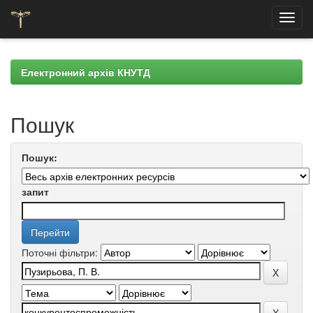
Skip
navigation
Електронний архів КНУТД
Пошук
Пошук:
запит
Поточні фільтри: