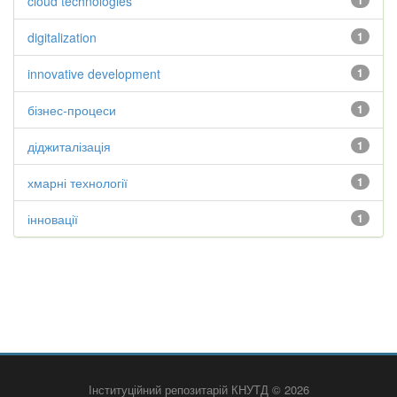
cloud technologies
1
digitalization
1
innovative development
1
бізнес-процеси
1
діджиталізація
1
хмарні технології
1
інновації
1
Інституційний репозитарій КНУТД © 2026