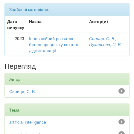
Знайдені матеріали:
Дата
Назва
Автор(и)
випуску
2023
Інноваційний розвиток
Синиця, С. В.
;
бізнес-процесів у векторі
Пузирьова, П. В.
діджиталізації
Перегляд
Автор
Синиця, С. В.
1
Тема
artificial intelligence
1