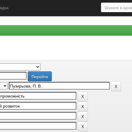
відка