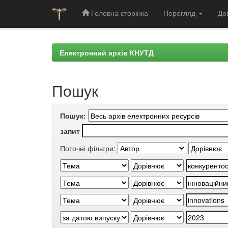
Головна сторінка
Перегляд
До
Skip
navigation
Електронний архів КНУТД
Пошук
Пошук:
запит
Поточні фільтри: