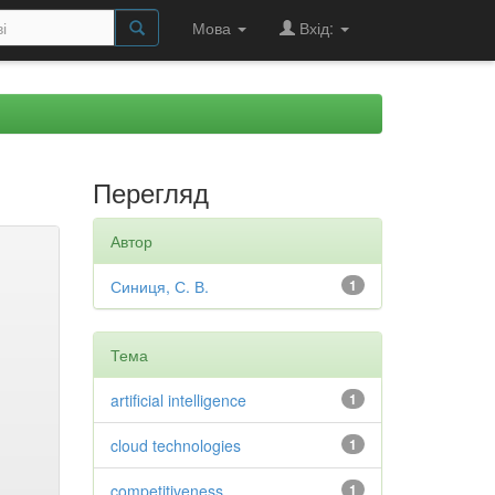
Мова
Вхід:
Перегляд
Автор
Синиця, С. В.
1
Тема
artificial intelligence
1
cloud technologies
1
competitiveness
1