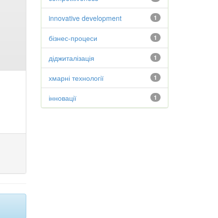
innovative development
1
бізнес-процеси
1
діджиталізація
1
хмарні технології
1
інновації
1