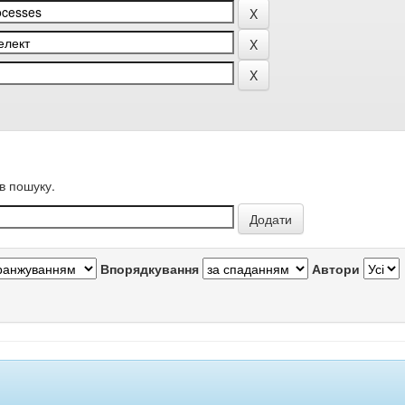
в пошуку.
Впорядкування
Автори