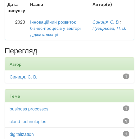
Дата
Назва
Автор(и)
випуску
2023
Інноваційний розвиток
Синиця, С. В.
;
бізнес-процесів у векторі
Пузирьова, П. В.
діджиталізації
Перегляд
Автор
Синиця, С. В.
1
Тема
business processes
1
cloud technologies
1
digitalization
1