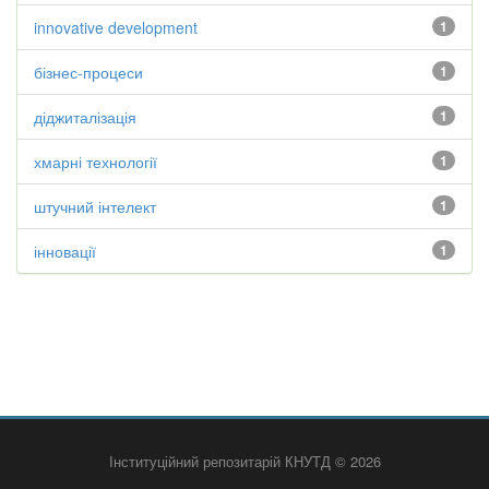
innovative development
1
бізнес-процеси
1
діджиталізація
1
хмарні технології
1
штучний інтелект
1
інновації
1
Інституційний репозитарій КНУТД © 2026