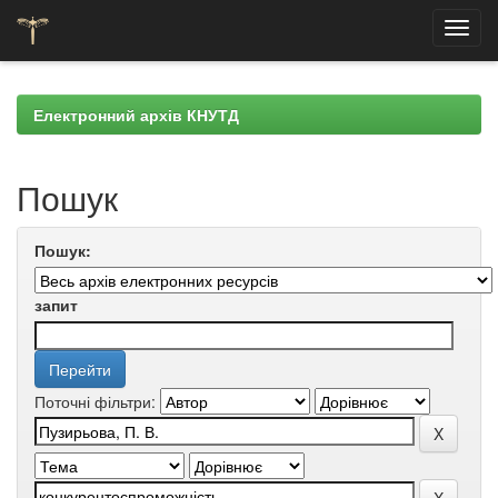
Skip
navigation
Електронний архів КНУТД
Пошук
Пошук:
запит
Поточні фільтри: