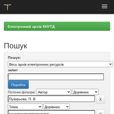
Skip
navigation
Електронний архів КНУТД
Пошук
Пошук:
запит
Поточні фільтри: