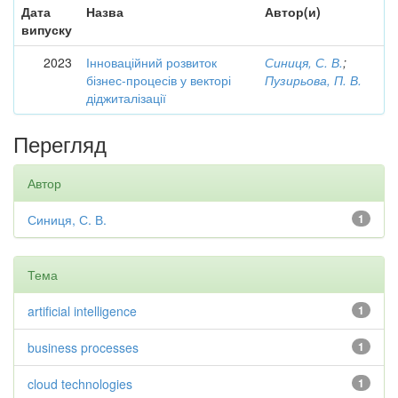
Дата
Назва
Автор(и)
випуску
2023
Інноваційний розвиток
Синиця, С. В.
;
бізнес-процесів у векторі
Пузирьова, П. В.
діджиталізації
Перегляд
Автор
Синиця, С. В.
1
Тема
artificial intelligence
1
business processes
1
cloud technologies
1