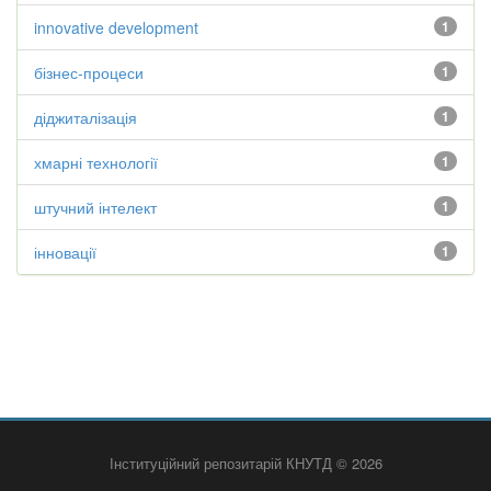
innovative development
1
бізнес-процеси
1
діджиталізація
1
хмарні технології
1
штучний інтелект
1
інновації
1
Інституційний репозитарій КНУТД © 2026