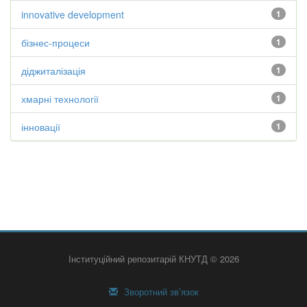
innovative development
1
бізнес-процеси
1
діджиталізація
1
хмарні технології
1
інновації
1
Інституційний репозитарій КНУТД © 2026
Зворотний зв’язок