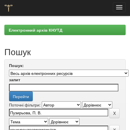
Skip
navigation
Електронний архів КНУТД
Пошук
Пошук:
запит
Поточні фільтри: