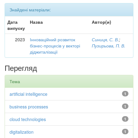
Знайдені матеріали:
Дата
Назва
Автор(и)
випуску
2023
Інноваційний розвиток
Синиця, С. В.
;
бізнес-процесів у векторі
Пузирьова, П. В.
діджиталізації
Перегляд
Тема
artificial intelligence
1
business processes
1
cloud technologies
1
digitalization
1