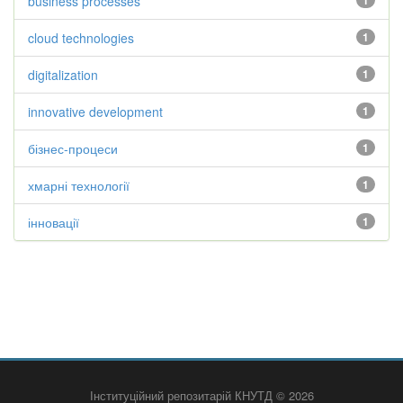
business processes
1
cloud technologies
1
digitalization
1
innovative development
1
бізнес-процеси
1
хмарні технології
1
інновації
1
Інституційний репозитарій КНУТД © 2026