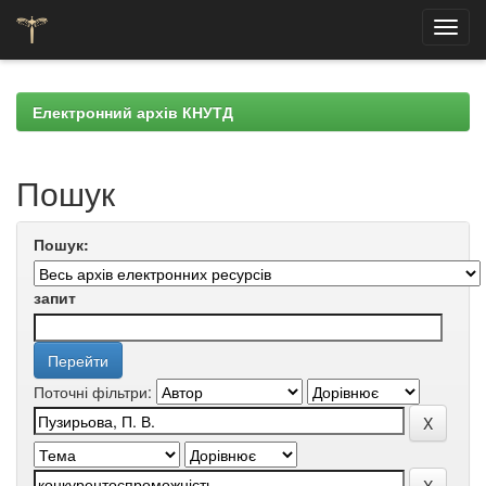
Skip
navigation
Електронний архів КНУТД
Пошук
Пошук:
запит
Поточні фільтри: