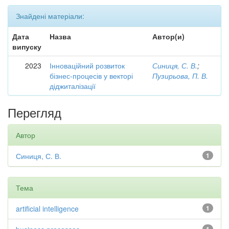
Знайдені матеріали:
Дата
Назва
Автор(и)
випуску
2023
Інноваційний розвиток
Синиця, С. В.
;
бізнес-процесів у векторі
Пузирьова, П. В.
діджиталізації
Перегляд
Автор
Синиця, С. В.
1
Тема
artificial intelligence
1