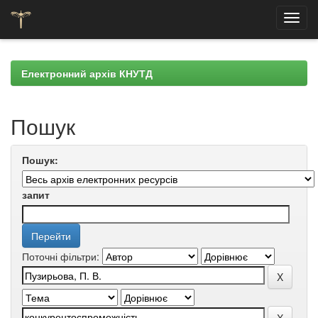
Skip
navigation
Електронний архів КНУТД
Пошук
Пошук:
запит
Поточні фільтри: