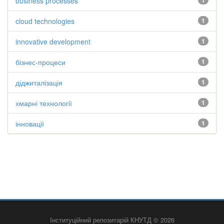
business processes
1
cloud technologies
1
innovative development
1
бізнес-процеси
1
діджиталізація
1
хмарні технології
1
інновації
1
Інституційний репозитарій КНУТД © 2026