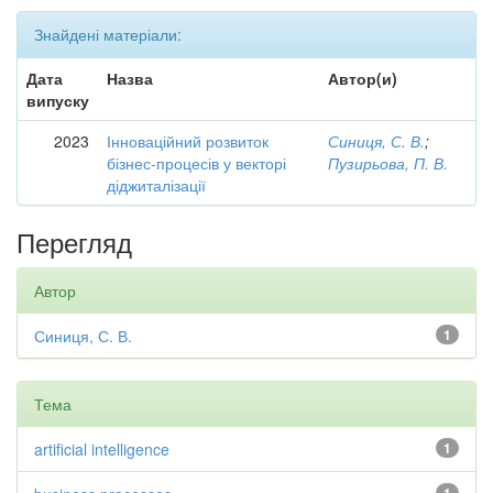
Знайдені матеріали:
Дата
Назва
Автор(и)
випуску
2023
Інноваційний розвиток
Синиця, С. В.
;
бізнес-процесів у векторі
Пузирьова, П. В.
діджиталізації
Перегляд
Автор
Синиця, С. В.
1
Тема
artificial intelligence
1