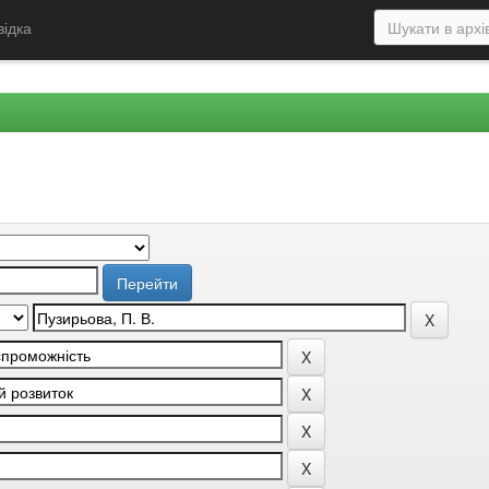
відка