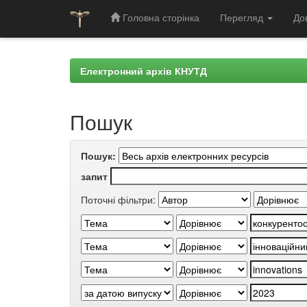
Головна сторінка
Перегляд
До
Skip
navigation
Електронний архів КНУТД
Пошук
Пошук:
запит
Поточні фільтри: