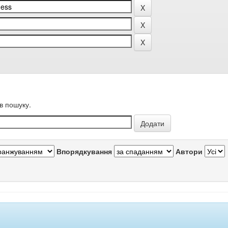
в пошуку.
Впорядкування
Автори