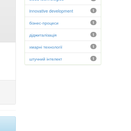
innovative development
1
бізнес-процеси
1
діджиталізація
1
хмарні технології
1
штучний інтелект
1