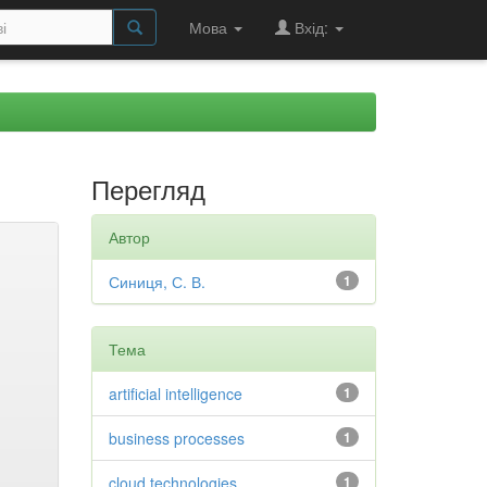
Мова
Вхід:
Перегляд
Автор
Синиця, С. В.
1
Тема
artificial intelligence
1
business processes
1
cloud technologies
1