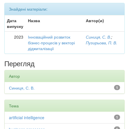
Знайдені матеріали:
Дата
Назва
Автор(и)
випуску
2023
Інноваційний розвиток
Синиця, С. В.
;
бізнес-процесів у векторі
Пузирьова, П. В.
діджиталізації
Перегляд
Автор
Синиця, С. В.
1
Тема
artificial intelligence
1