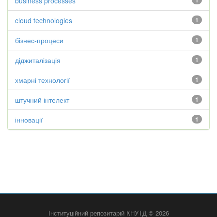
business processes
1
cloud technologies
1
бізнес-процеси
1
діджиталізація
1
хмарні технології
1
штучний інтелект
1
інновації
1
Інституційний репозитарій КНУТД © 2026