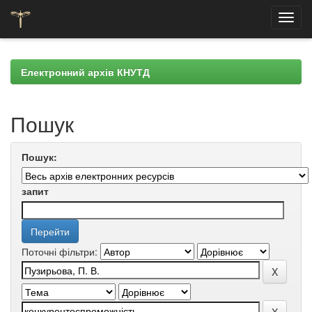
Skip
navigation
Електронний архів КНУТД
Пошук
Пошук:
запит
Поточні фільтри: