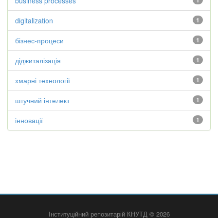
business processes
1
digitalization
1
бізнес-процеси
1
діджиталізація
1
хмарні технології
1
штучний інтелект
1
інновації
1
Інституційний репозитарій КНУТД © 2026