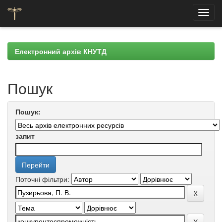
Skip
navigation
Електронний архів КНУТД
Пошук
Пошук:
запит
Поточні фільтри: