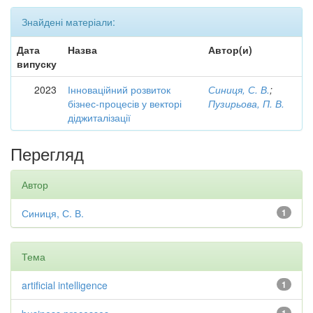
Знайдені матеріали:
Дата
Назва
Автор(и)
випуску
2023
Інноваційний розвиток
Синиця, С. В.
;
бізнес-процесів у векторі
Пузирьова, П. В.
діджиталізації
Перегляд
Автор
Синиця, С. В.
1
Тема
artificial intelligence
1