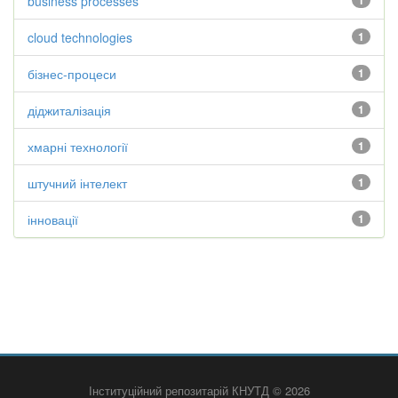
business processes
1
cloud technologies
1
бізнес-процеси
1
діджиталізація
1
хмарні технології
1
штучний інтелект
1
інновації
1
Інституційний репозитарій КНУТД © 2026