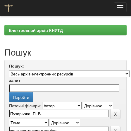
Skip
navigation
Електронний архів КНУТД
Пошук
Пошук:
запит
Поточні фільтри: