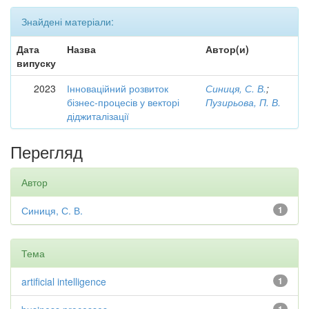
Знайдені матеріали:
Дата
Назва
Автор(и)
випуску
2023
Інноваційний розвиток
Синиця, С. В.
;
бізнес-процесів у векторі
Пузирьова, П. В.
діджиталізації
Перегляд
Автор
Синиця, С. В.
1
Тема
artificial intelligence
1