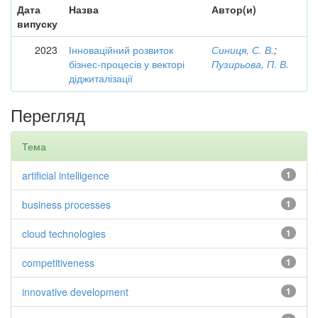
Дата
Назва
Автор(и)
випуску
2023
Інноваційний розвиток
Синиця, С. В.
;
бізнес-процесів у векторі
Пузирьова, П. В.
діджиталізації
Перегляд
Тема
artificial intelligence
1
business processes
1
cloud technologies
1
competitiveness
1
innovative development
1