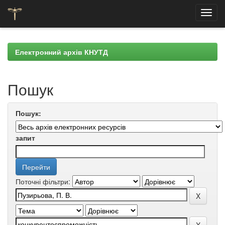
Skip
navigation
Електронний архів КНУТД
Пошук
Пошук:
запит
Поточні фільтри: