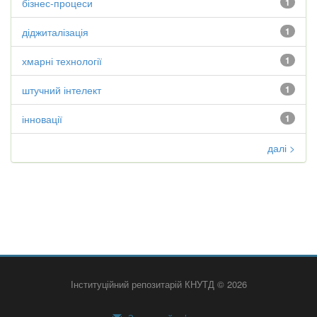
бізнес-процеси
1
діджиталізація
1
хмарні технології
1
штучний інтелект
1
інновації
1
далі >
Інституційний репозитарій КНУТД © 2026