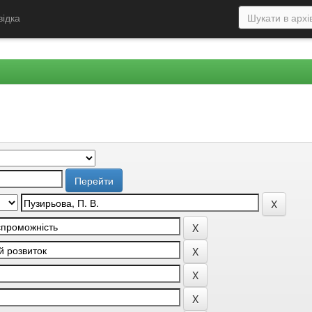
відка