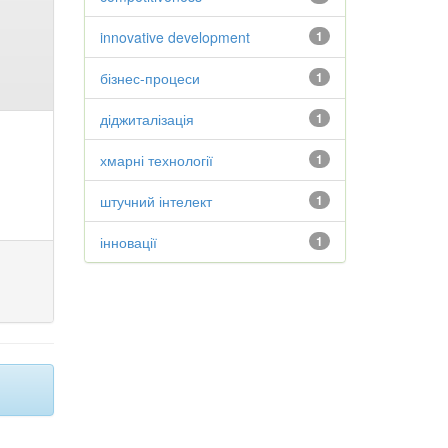
innovative development
1
бізнес-процеси
1
діджиталізація
1
хмарні технології
1
штучний інтелект
1
інновації
1