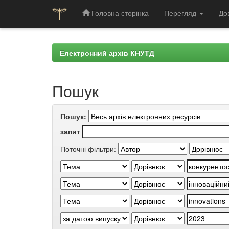
Головна сторінка
Перегляд
До
Skip
navigation
Електронний архів КНУТД
Пошук
Пошук:
запит
Поточні фільтри: