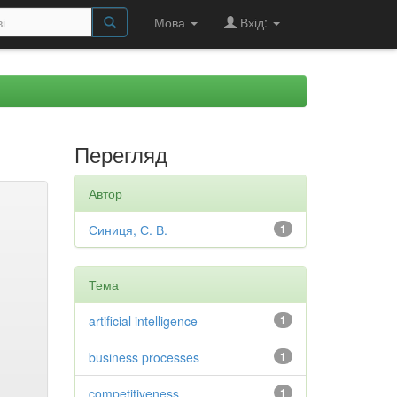
Мова
Вхід:
Перегляд
Автор
Синиця, С. В.
1
Тема
artificial intelligence
1
business processes
1
competitiveness
1