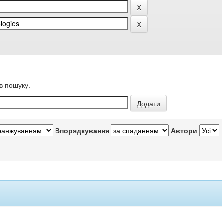
в пошуку.
Впорядкування
Автори