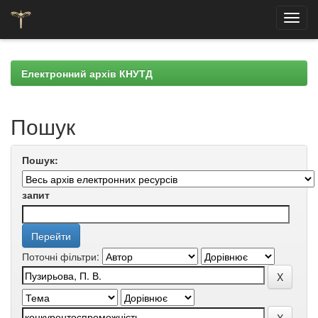
Skip
navigation
Електронний архів КНУТД
Пошук
Пошук:
запит
Поточні фільтри: