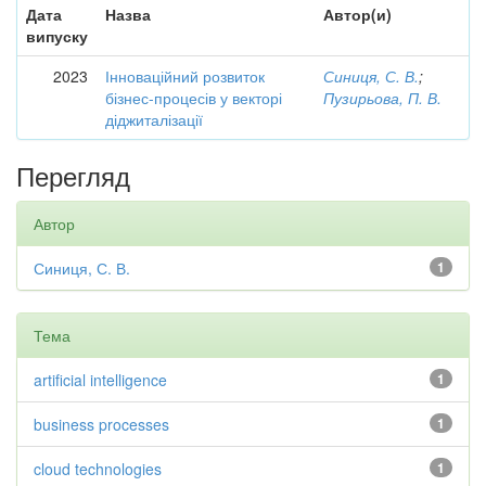
Дата
Назва
Автор(и)
випуску
2023
Інноваційний розвиток
Синиця, С. В.
;
бізнес-процесів у векторі
Пузирьова, П. В.
діджиталізації
Перегляд
Автор
Синиця, С. В.
1
Тема
artificial intelligence
1
business processes
1
cloud technologies
1