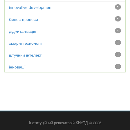
innovative development
1
бізнес-процеси
1
діджиталізація
1
хмарні технології
1
штучний інтелект
1
інновації
1
Інституційний репозитарій КНУТД © 2026