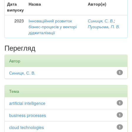
Дата
Назва
Автор(и)
випуску
2023
Інноваційний розвиток
Синиця, С. В.
;
бізнес-процесів у векторі
Пузирьова, П. В.
діджиталізації
Перегляд
Автор
Синиця, С. В.
1
Тема
artificial intelligence
1
business processes
1
cloud technologies
1