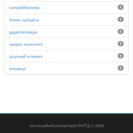
competitiveness
1
бізнес-процеси
1
діджиталізація
1
хмарні технології
1
штучний інтелект
1
інновації
1
Інституційний репозитарій КНУТД © 2026