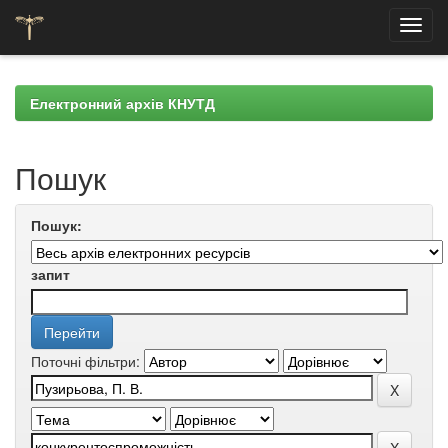
Skip
navigation
Електронний архів КНУТД
Пошук
Пошук:
запит
Поточні фільтри: