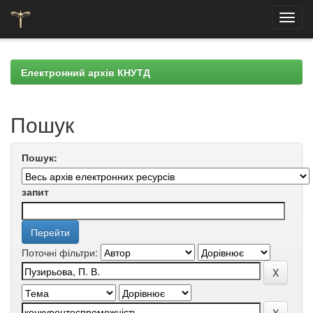
Skip
navigation
Електронний архів КНУТД
Пошук
Пошук:
запит
Поточні фільтри: