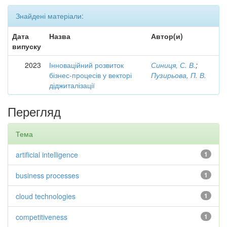
Знайдені матеріали:
Дата
Назва
Автор(и)
випуску
2023
Інноваційний розвиток
Синиця, С. В.
;
бізнес-процесів у векторі
Пузирьова, П. В.
діджиталізації
Перегляд
Тема
artificial intelligence
1
business processes
1
cloud technologies
1
competitiveness
1