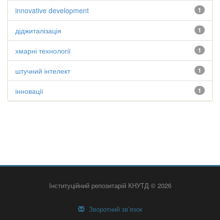
innovative development
1
діджиталізація
1
хмарні технології
1
штучний інтелект
1
інновації
1
Інституційний репозитарій КНУТД © 2026
Зворотний зв’язок