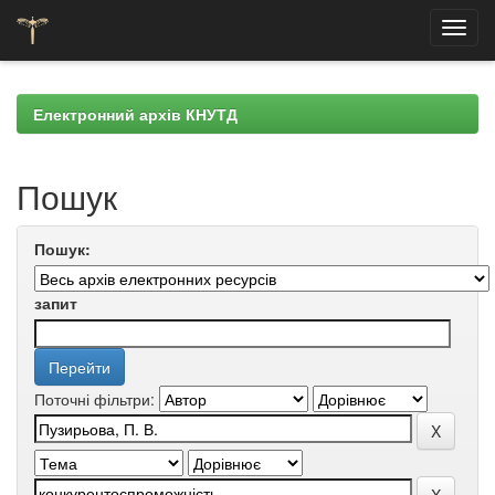
Skip
navigation
Електронний архів КНУТД
Пошук
Пошук:
запит
Поточні фільтри: