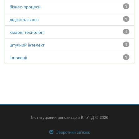
бізнес-процеси
1
діджиталізація
1
хмарні технології
1
штучний інтелект
1
інновації
1
Інституційний репозитарій КНУТД © 2026
Зворотний зв’язок