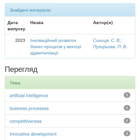
Знайдені матеріали:
Дата
Назва
Автор(и)
випуску
2023
Інноваційний розвиток
Синиця, С. В.
;
бізнес-процесів у векторі
Пузирьова, П. В.
діджиталізації
Перегляд
Тема
artificial intelligence
1
business processes
1
competitiveness
1
innovative development
1