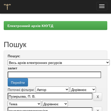
Skip
navigation
Електронний архів КНУТД
Пошук
Пошук:
запит
Поточні фільтри: