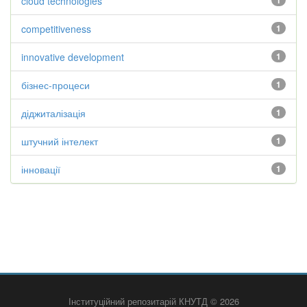
cloud technologies
1
competitiveness
1
innovative development
1
бізнес-процеси
1
діджиталізація
1
штучний інтелект
1
інновації
1
Інституційний репозитарій КНУТД © 2026