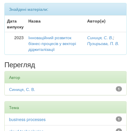
Знайдені матеріали:
Дата
Назва
Автор(и)
випуску
2023
Інноваційний розвиток
Синиця, С. В.
;
бізнес-процесів у векторі
Пузирьова, П. В.
діджиталізації
Перегляд
Автор
Синиця, С. В.
1
Тема
business processes
1