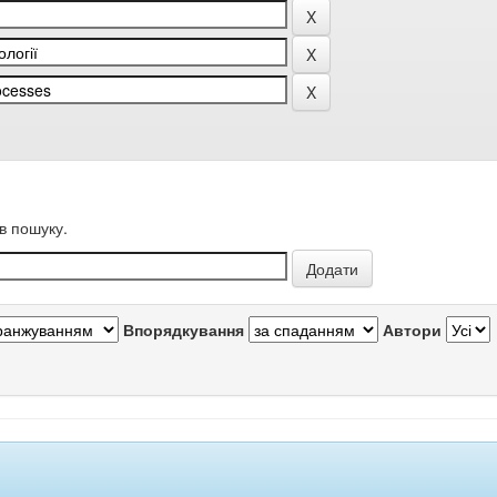
в пошуку.
Впорядкування
Автори