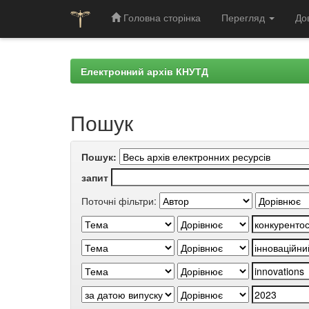
Головна сторінка
Перегляд
До
Skip
navigation
Електронний архів КНУТД
Пошук
Пошук:
запит
Поточні фільтри: