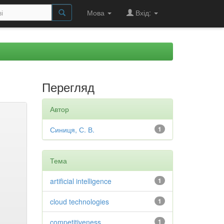
Мова
Вхід:
Перегляд
Автор
Синиця, С. В.
1
Тема
artificial intelligence
1
cloud technologies
1
competitiveness
1