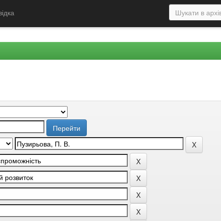
відка