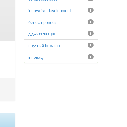
innovative development
1
бізнес-процеси
1
діджиталізація
1
штучний інтелект
1
інновації
1