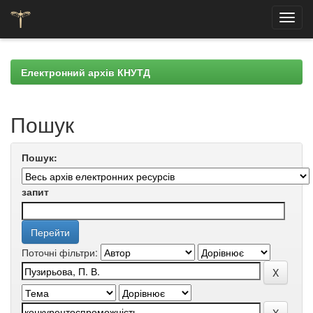
Skip
navigation
Електронний архів КНУТД
Пошук
Пошук:
запит
Поточні фільтри: