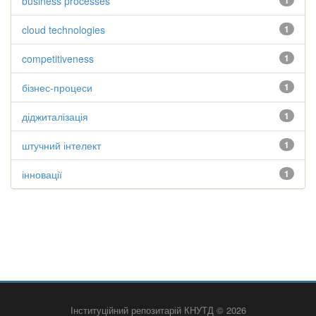
business processes
1
cloud technologies
1
competitiveness
1
бізнес-процеси
1
діджиталізація
1
штучний інтелект
1
інновації
1
Інституційний репозитарій КНУТД © 2026