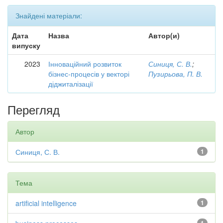
Знайдені матеріали:
Дата
Назва
Автор(и)
випуску
2023
Інноваційний розвиток
Синиця, С. В.
;
бізнес-процесів у векторі
Пузирьова, П. В.
діджиталізації
Перегляд
Автор
Синиця, С. В.
1
Тема
artificial intelligence
1