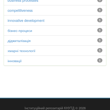
business processes
1
competitiveness
1
innovative development
1
бізнес-процеси
1
діджиталізація
1
хмарні технології
1
інновації
1
Інституційний репозитарій КНУТД © 2026