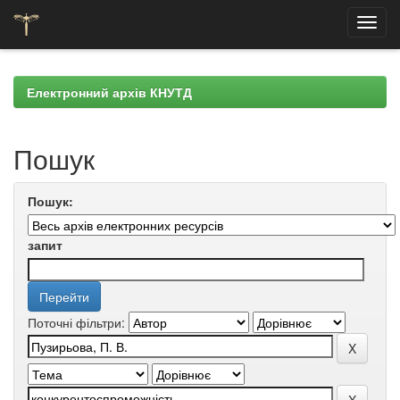
Skip
navigation
Електронний архів КНУТД
Пошук
Пошук:
запит
Поточні фільтри: