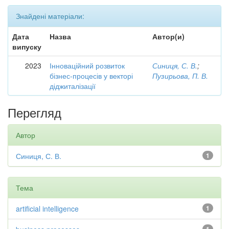
Знайдені матеріали:
Дата
Назва
Автор(и)
випуску
2023
Інноваційний розвиток
Синиця, С. В.
;
бізнес-процесів у векторі
Пузирьова, П. В.
діджиталізації
Перегляд
Автор
Синиця, С. В.
1
Тема
artificial intelligence
1