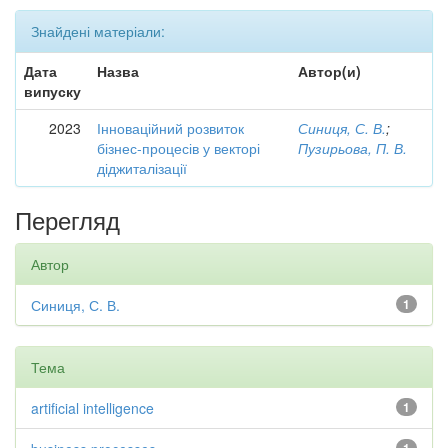
Знайдені матеріали:
Дата
Назва
Автор(и)
випуску
2023
Інноваційний розвиток
Синиця, С. В.
;
бізнес-процесів у векторі
Пузирьова, П. В.
діджиталізації
Перегляд
Автор
Синиця, С. В.
1
Тема
artificial intelligence
1