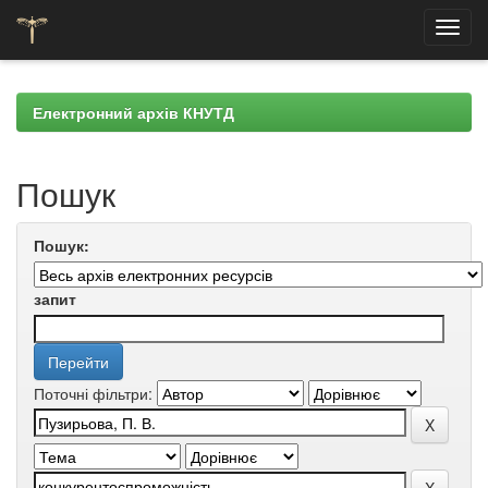
Skip
navigation
Електронний архів КНУТД
Пошук
Пошук:
запит
Поточні фільтри: