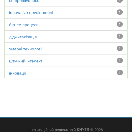
competitiveness
1
innovative development
1
бізнес-процеси
1
діджиталізація
1
хмарні технології
1
штучний інтелект
1
інновації
1
Інституційний репозитарій КНУТД © 2026