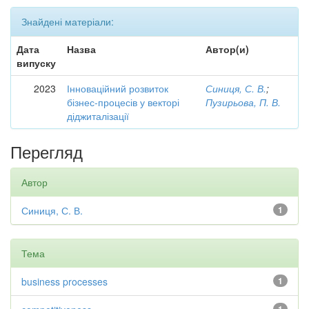
Знайдені матеріали:
Дата
Назва
Автор(и)
випуску
2023
Інноваційний розвиток
Синиця, С. В.
;
бізнес-процесів у векторі
Пузирьова, П. В.
діджиталізації
Перегляд
Автор
Синиця, С. В.
1
Тема
business processes
1