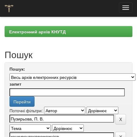
Skip
navigation
Електронний архів КНУТД
Пошук
Пошук:
запит
Поточні фільтри: