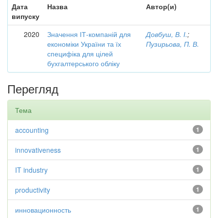
Дата
Назва
Автор(и)
випуску
2020
Значення ІТ-компаній для
Довбуш, В. І.
;
економіки України та їх
Пузирьова, П. В.
специфіка для цілей
бухгалтерського обліку
Перегляд
Тема
accounting
1
innovativeness
1
IT industry
1
productivity
1
инновационность
1