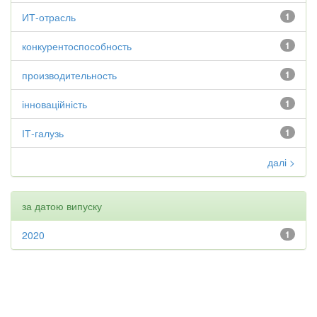
ИТ-отрасль
1
конкурентоспособность
1
производительность
1
інноваційність
1
ІТ-галузь
1
далі >
за датою випуску
2020
1