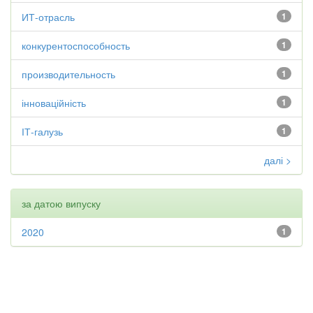
ИТ-отрасль
1
конкурентоспособность
1
производительность
1
інноваційність
1
ІТ-галузь
1
далі >
за датою випуску
2020
1