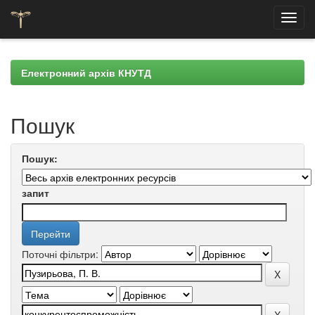
Skip
navigation
Електронний архів КНУТД
Пошук
Пошук:
запит
Поточні фільтри: