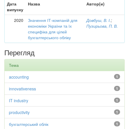
Дата
Назва
Автор(и)
випуску
2020
Значення ІТ-компаній для
Довбуш, В. І.
;
економіки України та їх
Пузирьова, П. В.
специфіка для цілей
бухгалтерського обліку
Перегляд
Тема
accounting
1
innovativeness
1
IT industry
1
productivity
1
бухгалтерський облік
1