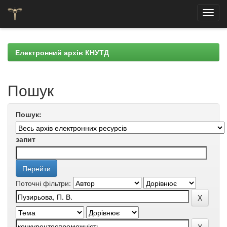
Skip
navigation
Електронний архів КНУТД
Пошук
Пошук:
запит
Поточні фільтри: