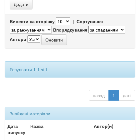
Вивести на сторінку
|
Сортування
Впорядкування
Автори
Результати 1-1 зі 1.
назад
1
далі
Знайдені матеріали:
Дата
Назва
Автор(и)
випуску