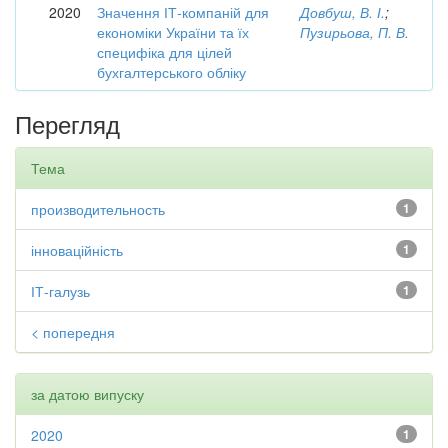
2020
Значення ІТ-компаній для
Довбуш, В. І.
;
економіки України та їх
Пузирьова, П. В.
специфіка для цілей
бухгалтерського обліку
Перегляд
Тема
производительность
1
інноваційність
1
ІТ-галузь
1
< попередня
за датою випуску
2020
1