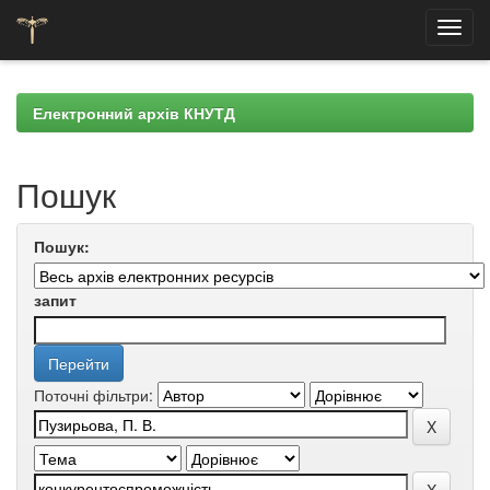
Skip
navigation
Електронний архів КНУТД
Пошук
Пошук:
запит
Поточні фільтри: