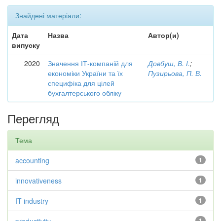
Знайдені матеріали:
Дата
Назва
Автор(и)
випуску
2020
Значення ІТ-компаній для
Довбуш, В. І.
;
економіки України та їх
Пузирьова, П. В.
специфіка для цілей
бухгалтерського обліку
Перегляд
Тема
accounting
1
innovativeness
1
IT industry
1
1