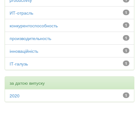
productivity
ИТ-отрасль
1
конкурентоспособность
1
производительность
1
інноваційність
1
ІТ-галузь
1
за датою випуску
2020
1