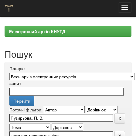
Skip
navigation
Електронний архів КНУТД
Пошук
Пошук:
запит
Поточні фільтри: