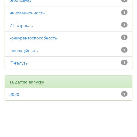
productivity
инновационность
1
ИТ-отрасль
1
конкурентоспособность
1
інноваційність
1
ІТ-галузь
1
за датою випуску
2020
1