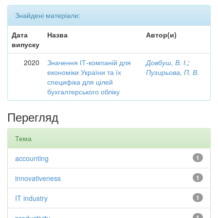
Знайдені матеріали:
Дата
Назва
Автор(и)
випуску
2020
Значення ІТ-компаній для
Довбуш, В. І.
;
економіки України та їх
Пузирьова, П. В.
специфіка для цілей
бухгалтерського обліку
Перегляд
Тема
accounting
1
innovativeness
1
IT industry
1
1