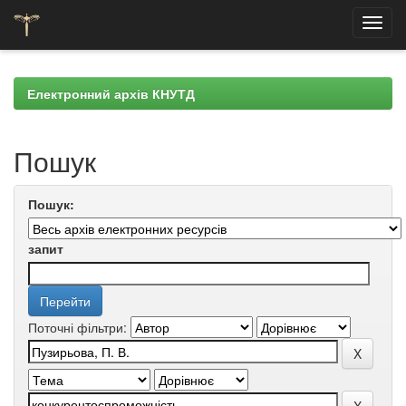
Skip
navigation
Електронний архів КНУТД
Пошук
Пошук:
запит
Поточні фільтри: