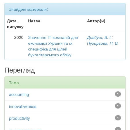
Знайдені матеріали:
Дата
Назва
Автор(и)
випуску
2020
Значення ІТ-компаній для
Довбуш, В. І.
;
економіки України та їх
Пузирьова, П. В.
специфіка для цілей
бухгалтерського обліку
Перегляд
Тема
accounting
1
innovativeness
1
productivity
1
1