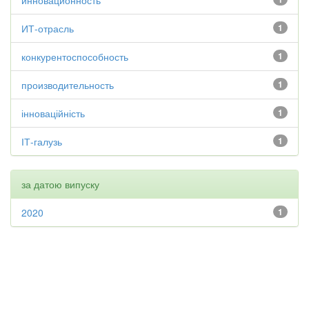
инновационность
ИТ-отрасль
1
конкурентоспособность
1
производительность
1
інноваційність
1
ІТ-галузь
1
за датою випуску
2020
1