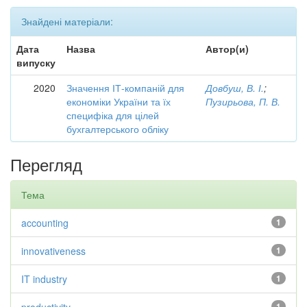
Знайдені матеріали:
Дата
Назва
Автор(и)
випуску
2020
Значення ІТ-компаній для
Довбуш, В. І.
;
економіки України та їх
Пузирьова, П. В.
специфіка для цілей
бухгалтерського обліку
Перегляд
Тема
accounting
1
innovativeness
1
IT industry
1
1