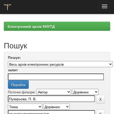
Skip
navigation
Електронний архів КНУТД
Пошук
Пошук:
запит
Поточні фільтри: