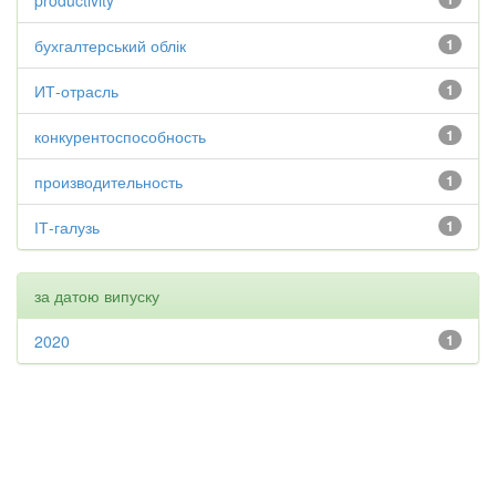
productivity
бухгалтерський облік
1
ИТ-отрасль
1
конкурентоспособность
1
производительность
1
ІТ-галузь
1
за датою випуску
2020
1