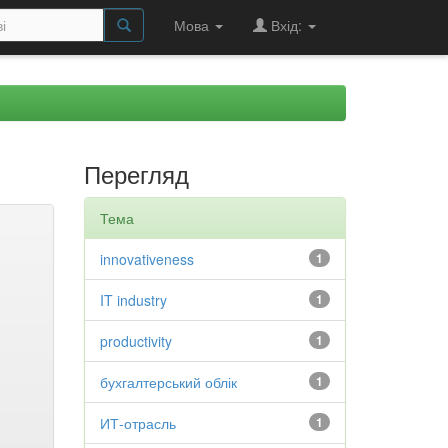
Мова
Вхід:
Перегляд
Тема
innovativeness
1
IT industry
1
productivity
1
бухгалтерський облік
1
ИТ-отрасль
1