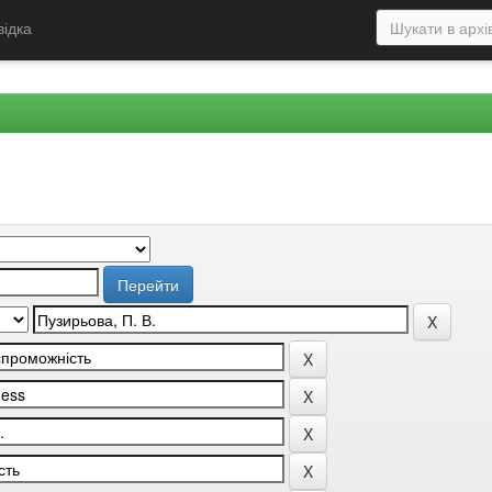
відка