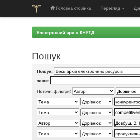
Головна сторінка
Перегляд
До
Skip
navigation
Електронний архів КНУТД
Пошук
Пошук:
запит
Поточні фільтри: