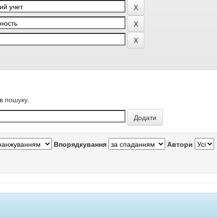
в пошуку.
Впорядкування
Автори