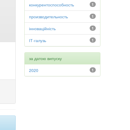
конкурентоспособность
1
производительность
1
інноваційність
1
ІТ-галузь
1
за датою випуску
2020
1