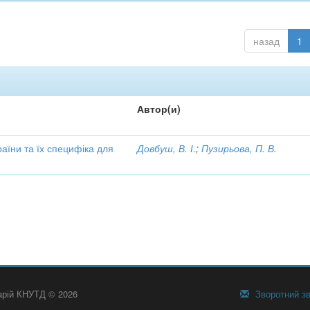
назад
1
Автор(и)
аїни та їх специфіка для
Довбуш, В. І.
;
Пузирьова, П. В.
тарій КНУТД © 2026
Зворотний зв