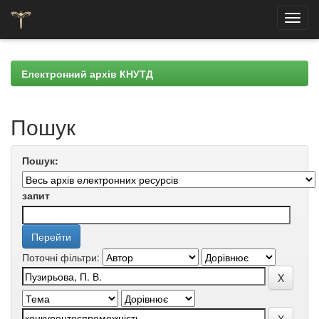
Skip
navigation
Електронний архів КНУТД
Пошук
Пошук:
запит
Поточні фільтри: