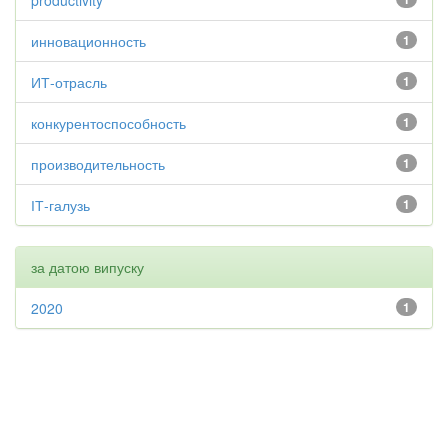
productivity
инновационность
1
ИТ-отрасль
1
конкурентоспособность
1
производительность
1
ІТ-галузь
1
за датою випуску
2020
1