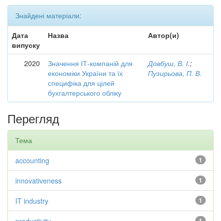
Знайдені матеріали:
Дата
Назва
Автор(и)
випуску
2020
Значення ІТ-компаній для
Довбуш, В. І.
;
економіки України та їх
Пузирьова, П. В.
специфіка для цілей
бухгалтерського обліку
Перегляд
Тема
accounting
1
innovativeness
1
IT industry
1
1