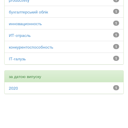
productivity
бухгалтерський облік
1
инновационность
1
ИТ-отрасль
1
конкурентоспособность
1
ІТ-галузь
1
за датою випуску
2020
1