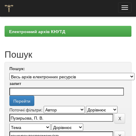
Skip
navigation
Електронний архів КНУТД
Пошук
Пошук:
запит
Поточні фільтри: