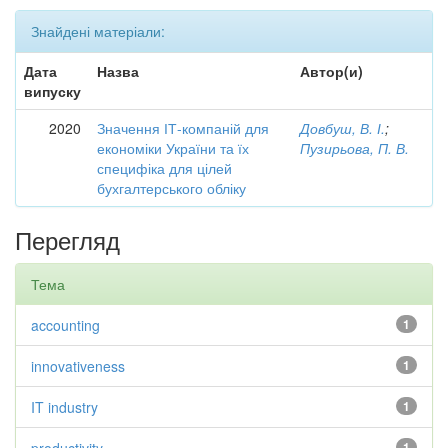
Знайдені матеріали:
Дата
Назва
Автор(и)
випуску
2020
Значення ІТ-компаній для
Довбуш, В. І.
;
економіки України та їх
Пузирьова, П. В.
специфіка для цілей
бухгалтерського обліку
Перегляд
Тема
accounting
1
innovativeness
1
IT industry
1
1