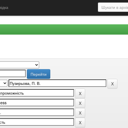
відка