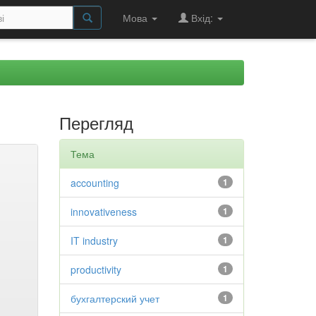
Мова
Вхід:
Перегляд
Тема
accounting
1
innovativeness
1
IT industry
1
productivity
1
бухгалтерский учет
1