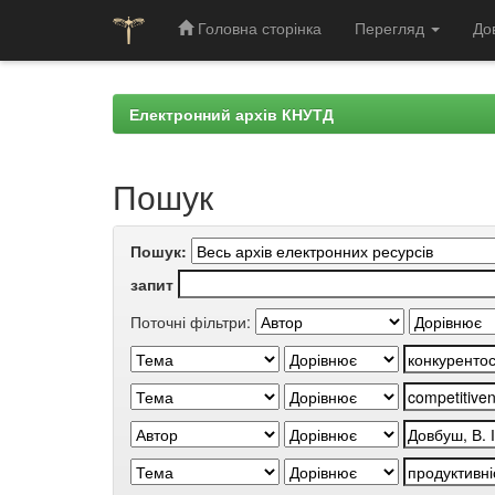
Головна сторінка
Перегляд
До
Skip
navigation
Електронний архів КНУТД
Пошук
Пошук:
запит
Поточні фільтри: