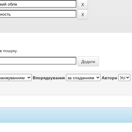
в пошуку.
Впорядкування
Автори