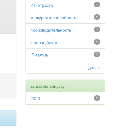
ИТ-отрасль
1
конкурентоспособность
1
производительность
1
інноваційність
1
ІТ-галузь
1
далі >
за датою випуску
2020
1