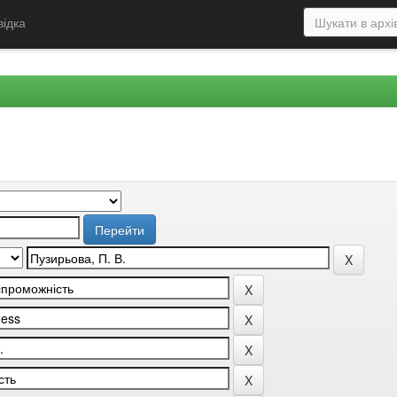
відка