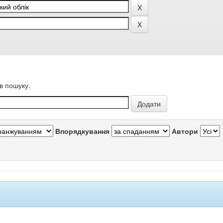
в пошуку.
Впорядкування
Автори