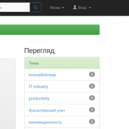
Мова
Вхід:
Перегляд
Тема
innovativeness
1
IT industry
1
productivity
1
бухгалтерский учет
1
инновационность
1