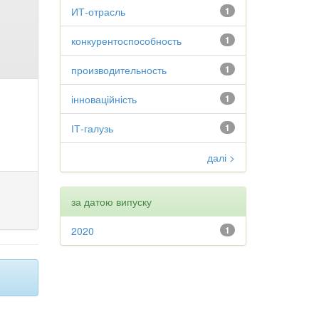
ИТ-отрасль
1
конкурентоспособность
1
производительность
1
інноваційність
1
ІТ-галузь
1
далі >
за датою випуску
2020
1