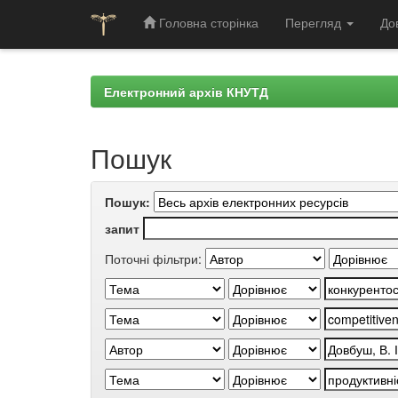
Головна сторінка
Перегляд
До
Skip
navigation
Електронний архів КНУТД
Пошук
Пошук:
запит
Поточні фільтри: