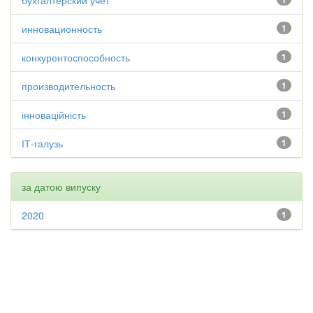
бухгалтерский учет
инновационность
1
конкурентоспособность
1
производительность
1
інноваційність
1
ІТ-галузь
1
за датою випуску
2020
1