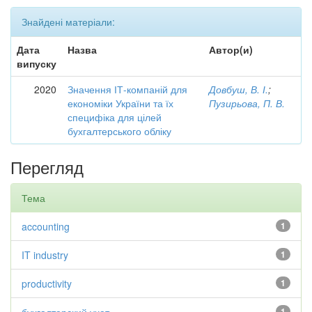
Знайдені матеріали:
Дата
Назва
Автор(и)
випуску
2020
Значення ІТ-компаній для
Довбуш, В. І.
;
економіки України та їх
Пузирьова, П. В.
специфіка для цілей
бухгалтерського обліку
Перегляд
Тема
accounting
1
IT industry
1
productivity
1
1