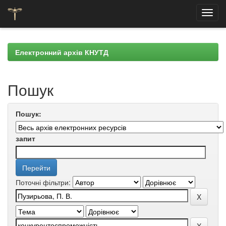
Skip
navigation
Електронний архів КНУТД
Пошук
Пошук:
запит
Поточні фільтри: