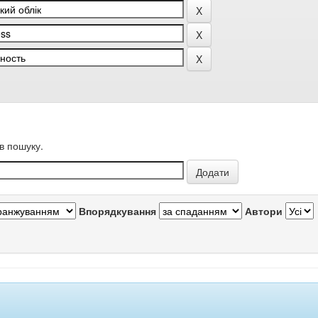
в пошуку.
Впорядкування
Автори