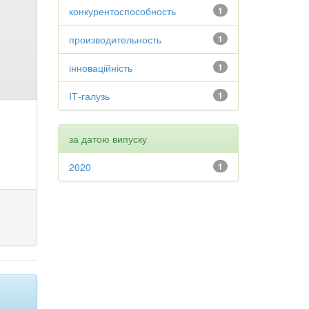
конкурентоспособность
1
производительность
1
інноваційність
1
ІТ-галузь
1
за датою випуску
2020
1