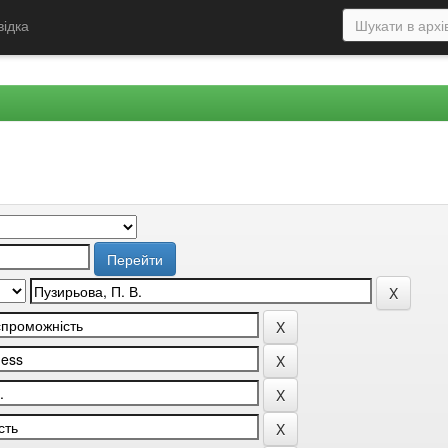
відка