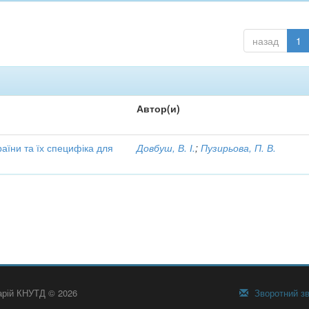
назад
1
Автор(и)
аїни та їх специфіка для
Довбуш, В. І.
;
Пузирьова, П. В.
тарій КНУТД © 2026
Зворотний зв