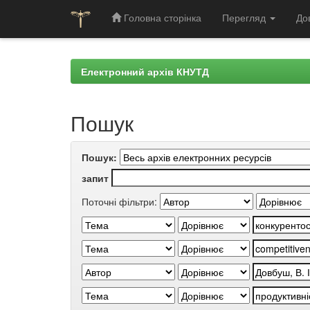
Головна сторінка
Перегляд
До
Skip
navigation
Електронний архів КНУТД
Пошук
Пошук:
запит
Поточні фільтри: