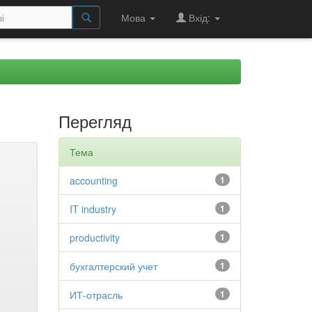
Мова
Вхід:
Перегляд
Тема
accounting
1
IT industry
1
productivity
1
бухгалтерский учет
1
ИТ-отрасль
1