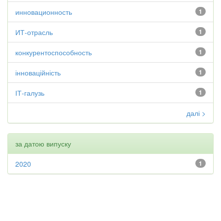
инновационность
1
ИТ-отрасль
1
конкурентоспособность
1
інноваційність
1
ІТ-галузь
1
далі >
за датою випуску
2020
1