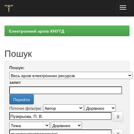
Skip
navigation
Електронний архів КНУТД
Пошук
Пошук:
запит
Поточні фільтри: