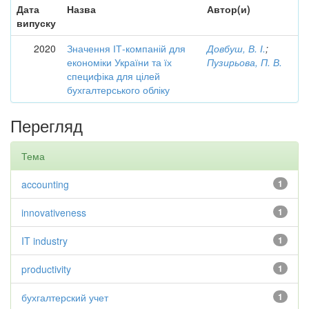
Дата
Назва
Автор(и)
випуску
2020
Значення ІТ-компаній для
Довбуш, В. І.
;
економіки України та їх
Пузирьова, П. В.
специфіка для цілей
бухгалтерського обліку
Перегляд
Тема
accounting
1
innovativeness
1
IT industry
1
productivity
1
бухгалтерский учет
1