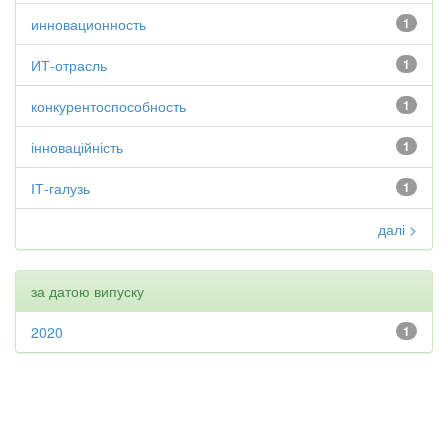
инновационность
1
ИТ-отрасль
1
конкурентоспособность
1
інноваційність
1
ІТ-галузь
1
далі >
за датою випуску
2020
1