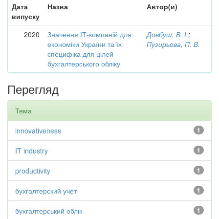
Дата
Назва
Автор(и)
випуску
2020
Значення ІТ-компаній для
Довбуш, В. І.
;
економіки України та їх
Пузирьова, П. В.
специфіка для цілей
бухгалтерського обліку
Перегляд
Тема
innovativeness
1
IT industry
1
productivity
1
бухгалтерский учет
1
бухгалтерський облік
1