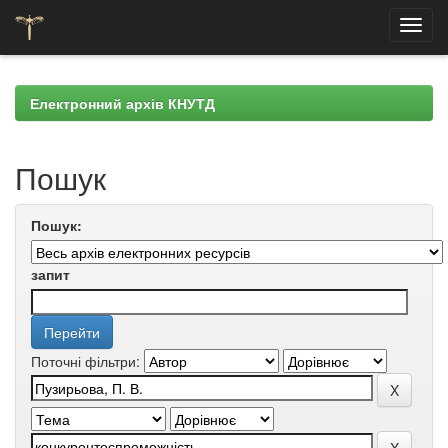
Skip
navigation
Електронний архів КНУТД
Пошук
Пошук:
запит
Поточні фільтри: