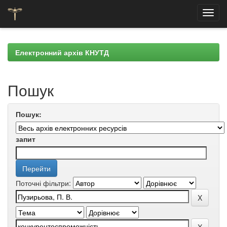
Skip
navigation
Електронний архів КНУТД
Пошук
Пошук:
запит
Поточні фільтри: