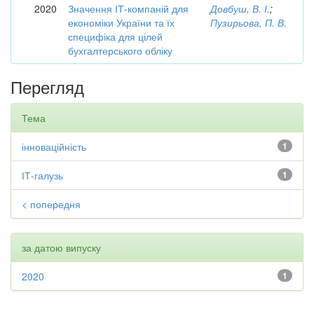
2020
Значення ІТ-компаній для
Довбуш, В. І.
;
економіки України та їх
Пузирьова, П. В.
специфіка для цілей
бухгалтерського обліку
Перегляд
Тема
інноваційність
1
ІТ-галузь
1
< попередня
за датою випуску
2020
1