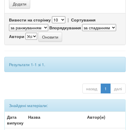
Вивести на сторінку
|
Сортування
Впорядкування
Автори
Результати 1-1 зі 1.
назад
1
далі
Знайдені матеріали:
Дата
Назва
Автор(и)
випуску