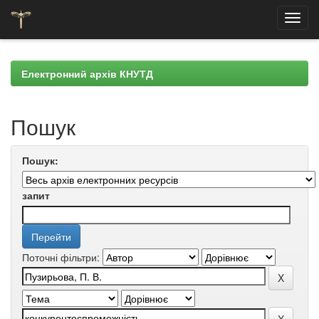
Skip
navigation
Електронний архів КНУТД
Пошук
Пошук:
запит
Поточні фільтри: