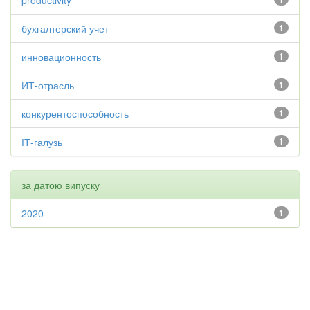
productivity
бухгалтерский учет
1
инновационность
1
ИТ-отрасль
1
конкурентоспособность
1
ІТ-галузь
1
за датою випуску
2020
1