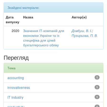
Знайдені матеріали:
Дата
Назва
Автор(и)
випуску
2020
Значення ІТ-компаній для
Довбуш, В. І.
;
економіки України та їх
Пузирьова, П. В.
специфіка для цілей
бухгалтерського обліку
Перегляд
Тема
accounting
1
innovativeness
1
IT industry
1
1