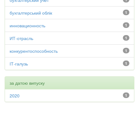
бухгалтерский учет
бухгалтерський облік
1
инновационность
1
ИТ-отрасль
1
конкурентоспособность
1
ІТ-галузь
1
за датою випуску
2020
1