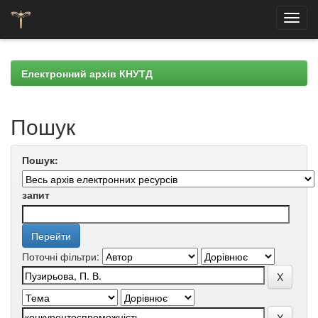
Skip
navigation
Електронний архів КНУТД
Пошук
Пошук:
запит
Поточні фільтри: