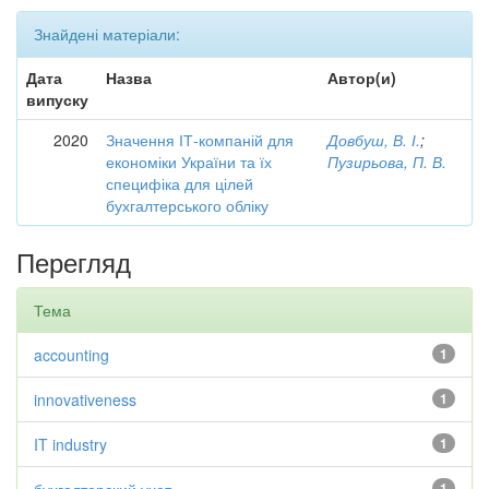
Знайдені матеріали:
Дата
Назва
Автор(и)
випуску
2020
Значення ІТ-компаній для
Довбуш, В. І.
;
економіки України та їх
Пузирьова, П. В.
специфіка для цілей
бухгалтерського обліку
Перегляд
Тема
accounting
1
innovativeness
1
IT industry
1
1